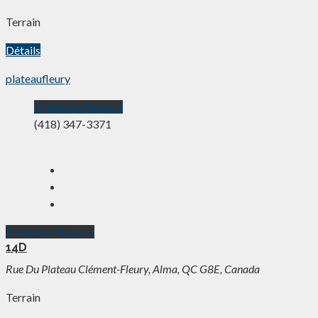
Terrain
Détails
plateaufleury
À Vendre
Phase 2
(418) 347-3371
À Vendre
Phase 2
14D
Rue Du Plateau Clément-Fleury, Alma, QC G8E, Canada
Terrain