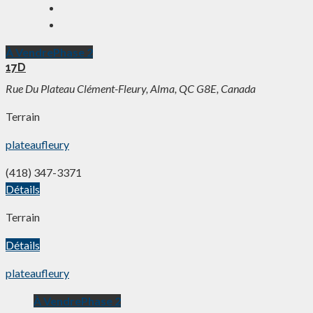
À Vendre
Phase 2
17D
Rue Du Plateau Clément-Fleury, Alma, QC G8E, Canada
Terrain
plateaufleury
(418) 347-3371
Détails
Terrain
Détails
plateaufleury
À Vendre
Phase 2