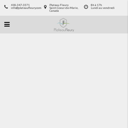
418-347-3371
Plateau Fleury
8h à 17h
info@plateaufleury.com
Saint-Coeur-de-Marie,
Lundi au vendredi
Canada