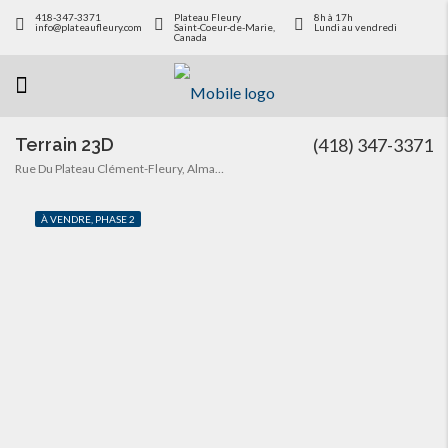
418-347-3371
Plateau Fleury
8h à 17h
info@plateaufleury.com
Saint-Coeur-de-Marie,
Lundi au vendredi
Canada
Terrain 23D
(418) 347-3371
Rue Du Plateau Clément-Fleury, Alma, QC G8E 1H1, Canada
À VENDRE, PHASE 2